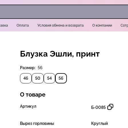
авка
Оплата
Условия обмена и возврата
О компании
Сот
Блузка Эшли, принт
Размер:
56
46
50
54
56
О товаре
Артикул
Б-0085
Вырез горловины
Круглый