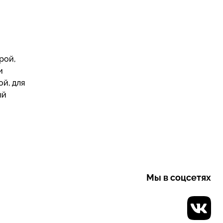
рой,
и
ой, для
ый
Мы в соцсетях