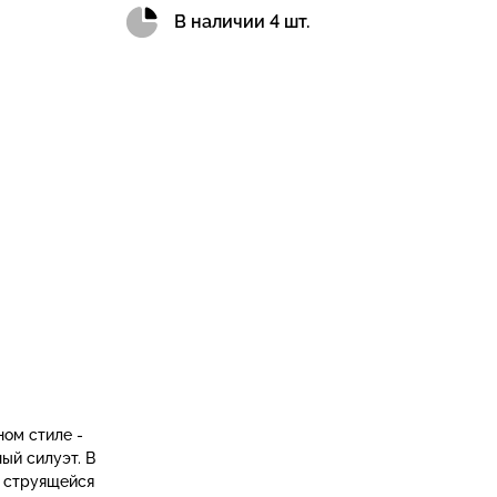
В наличии 4 шт.
ом стиле -
ый силуэт. В
я струящейся