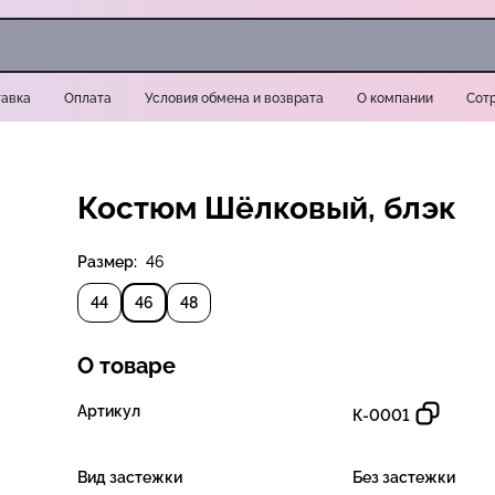
авка
Оплата
Условия обмена и возврата
О компании
Сот
Костюм Шёлковый, блэк
Размер:
46
44
46
48
О товаре
Артикул
К-0001
Вид застежки
Без застежки