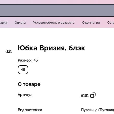
авка
Оплата
Условия обмена и возврата
О компании
Сот
Юбка Вризия, блэк
-22%
Размер:
46
46
О товаре
Артикул
5181
Вид застежки
Пуговица/Пугови