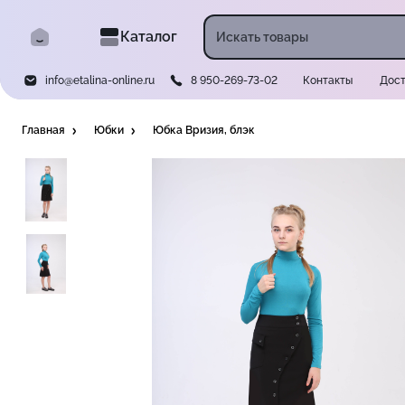
Каталог
info@etalina-online.ru
8 950-269-73-02
Контакты
Дост
Главная
Юбки
Юбка Вризия, блэк