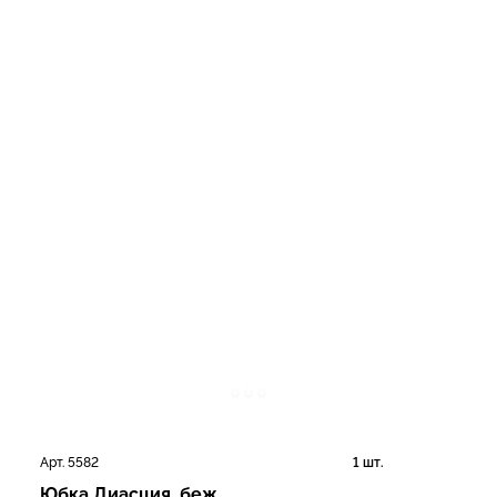
Арт. 5582
1 шт.
Юбка Диасция, беж