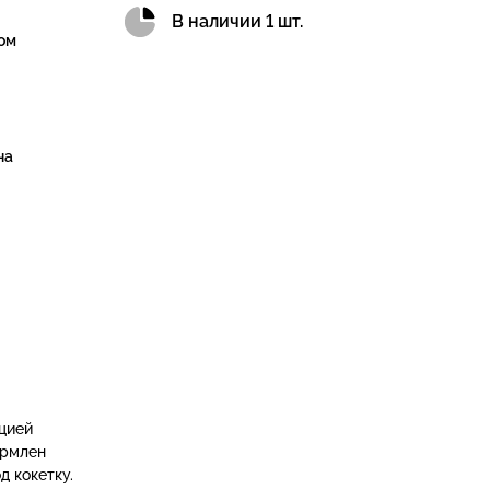
В наличии 1 шт.
ом
на
цией
ормлен
д кокетку.