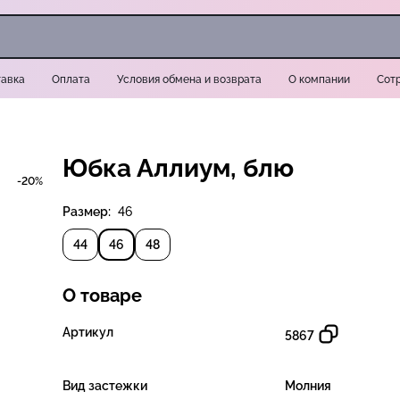
авка
Оплата
Условия обмена и возврата
О компании
Сот
Юбка Аллиум, блю
-20%
Размер:
46
44
46
48
О товаре
Артикул
5867
Вид застежки
Молния