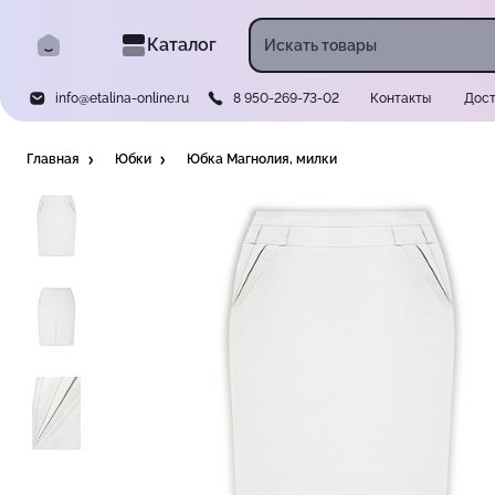
Каталог
info@etalina-online.ru
8 950-269-73-02
Контакты
Дост
Главная
Юбки
Юбка Магнолия, милки