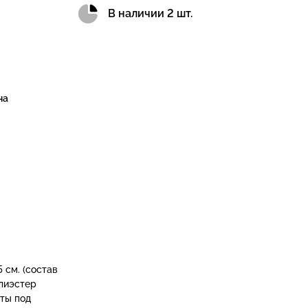
В наличии 2 шт.
на
 см. (состав
олиэстер
ты под