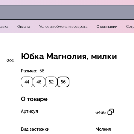
авка
Оплата
Условия обмена и возврата
О компании
Сот
Юбка Магнолия, милки
-20%
Размер:
56
44
46
52
56
О товаре
Артикул
6466
Вид застежки
Молния