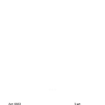
Арт. 6663
1 шт.