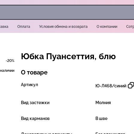
авка
Оплата
Условия обмена и возврата
О компании
Сот
Юбка Пуансеттия, блю
-20%
 наличии
О товаре
Артикул
Ю-Л468/синий
Вид застежки
Молния
Вид карманов
В шве