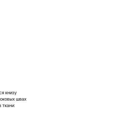
ся книзу
боковых швах
 ткани: