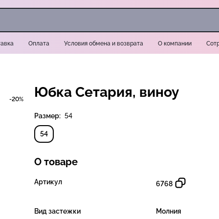
авка
Оплата
Условия обмена и возврата
О компании
Сот
Юбка Сетария, виноу
-20%
Размер:
54
54
О товаре
Артикул
6768
Вид застежки
Молния