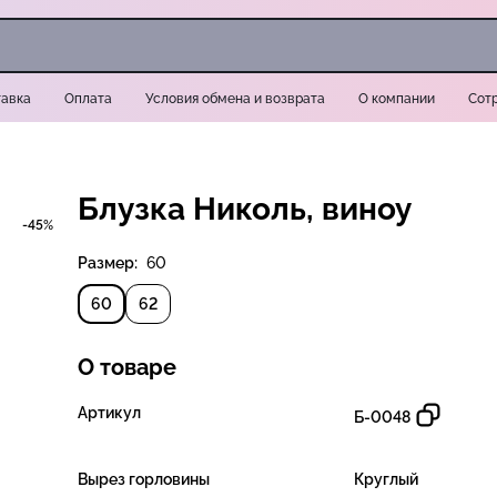
авка
Оплата
Условия обмена и возврата
О компании
Сот
Блузка Николь, виноу
-45%
Размер:
60
60
62
О товаре
Артикул
Б-0048
Вырез горловины
Круглый