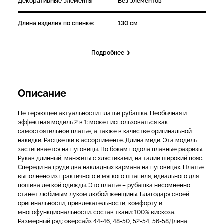
Декоративные элементы
Без элементов
Длина изделия по спинке:
130 см
Подробнее
Описание
Не теряющее актуальности платье рубашка. Необычная и
эффектная модель 2 в 1: может использоваться как
самостоятельное платье, а также в качестве оригинальной
накидки. Расцветки в ассортименте. Длина миди. Эта модель
застёгивается на пуговицы. По бокам подола плавные разрезы.
Рукав длинный, манжеты с хлястиками, на талии широкий пояс.
Спереди на груди два накладных кармана на пуговицах. Платье
выполнено из практичного и мягкого штапеля, идеального для
пошива лёгкой одежды. Это платье – рубашка несомненно
станет любимым луком любой женщины. Благодаря своей
оригинальности, привлекательности, комфорту и
многофункциональности. состав ткани: 100% вискоза.
Размерный ряд: оверсайз 44-46, 48-50, 52-54, 56-58Длина