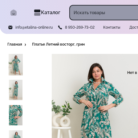
Каталог
info@etalina-online.ru
8 950-269-73-02
Контакты
Дост
Главная
Платье Летний восторг, грин
Нет в