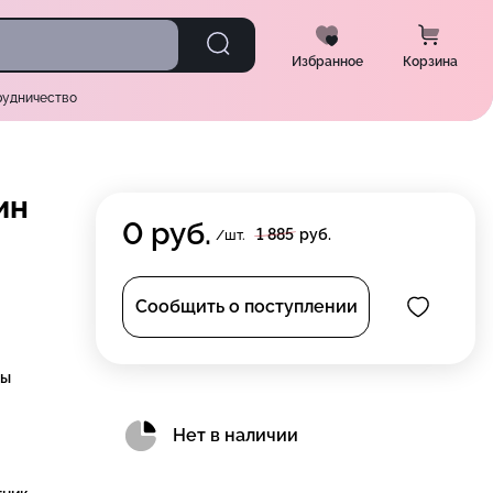
Избранное
Корзина
рудничество
ин
0
руб.
1 885
руб.
/шт.
Сообщить о поступлении
цы
Нет в наличии