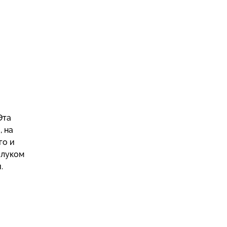
Эта
, на
го и
 луком
.