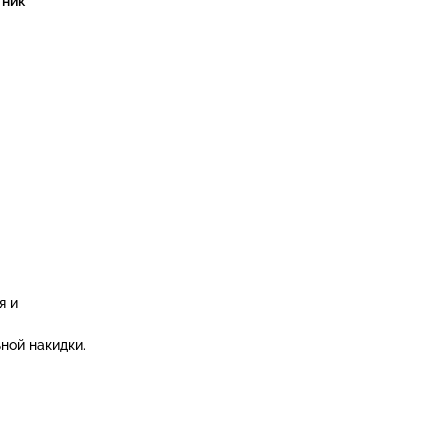
тник
я и
ной накидки.