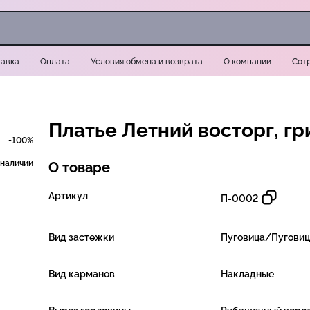
авка
Оплата
Условия обмена и возврата
О компании
Сот
Платье Летний восторг, гр
-100%
 наличии
О товаре
Артикул
П-0002
Вид застежки
Пуговица/Пугови
Вид карманов
Накладные