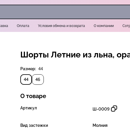
авка
Оплата
Условия обмена и возврата
О компании
Сот
Шорты Летние из льна, ор
Размер:
44
44
46
О товаре
Артикул
Ш-0009
Вид застежки
Молния