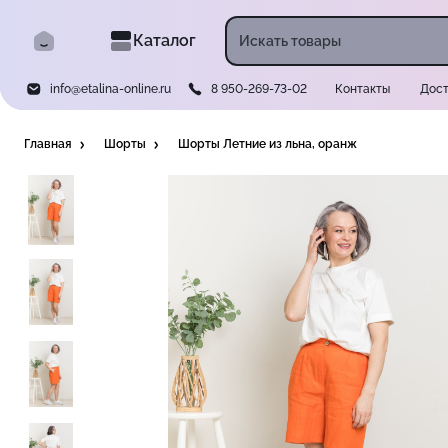
Каталог
info@etalina-online.ru
8 950-269-73-02
Контакты
Дост
Главная
Шорты
Шорты Летние из льна, оранж