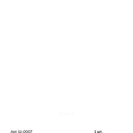
Арт. Ш-0007
1 шт.