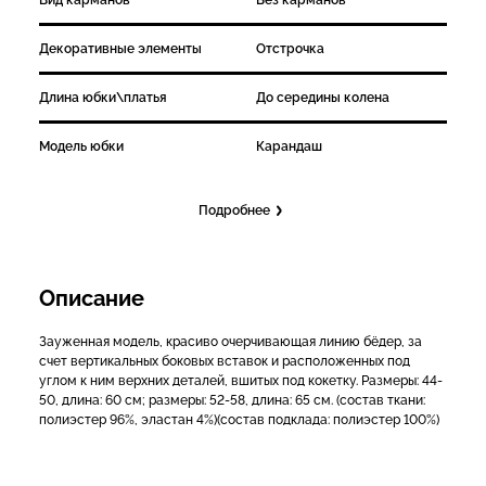
Вид карманов
Без карманов
Декоративные элементы
Отстрочка
Длина юбки\платья
До середины колена
Модель юбки
Карандаш
Подробнее
Описание
Зауженная модель, красиво очерчивающая линию бёдер, за
счет вертикальных боковых вставок и расположенных под
углом к ним верхних деталей, вшитых под кокетку. Размеры: 44-
50, длина: 60 см; размеры: 52-58, длина: 65 см. (состав ткани:
полиэстер 96%, эластан 4%)(состав подклада: полиэстер 100%)