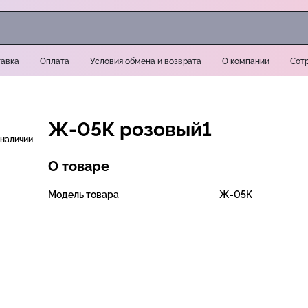
авка
Оплата
Условия обмена и возврата
О компании
Сот
Ж-05К розовый1
 наличии
О товаре
Модель товара
Ж-05К