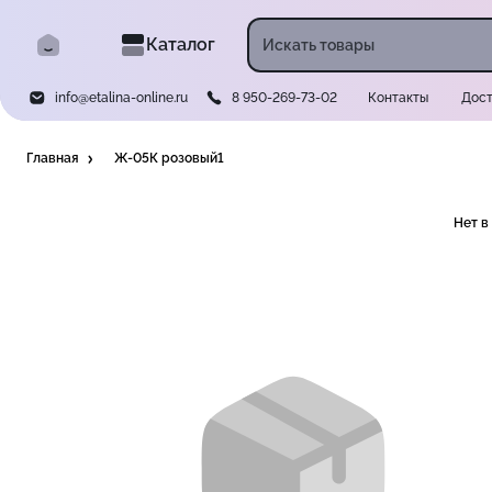
Каталог
info@etalina-online.ru
8 950-269-73-02
Контакты
Дост
Главная
Ж-05К розовый1
Нет в